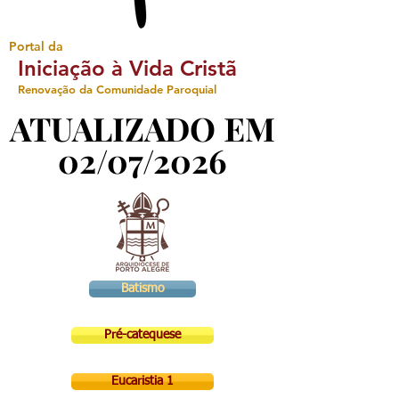
Portal da
Iniciação à Vida Cristã
Renovação da Comunidade Paroquial
ATUALIZADO EM
ATUALIZADO EM
02/07/2026
02/07/2026
Batismo
Pré-catequese
Eucaristia 1