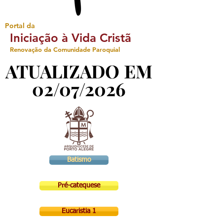
Portal da
Iniciação à Vida Cristã
Renovação da Comunidade Paroquial
ATUALIZADO EM
ATUALIZADO EM
02/07/2026
02/07/2026
Batismo
Pré-catequese
Eucaristia 1