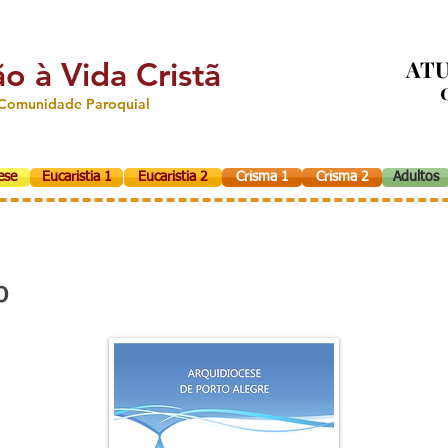
ão à Vida Cristã
ATU
ATU
Comunidade Paroquial
ese
Eucaristia 1
Eucaristia 2
Crisma 1
Crisma 2
Adultos
o