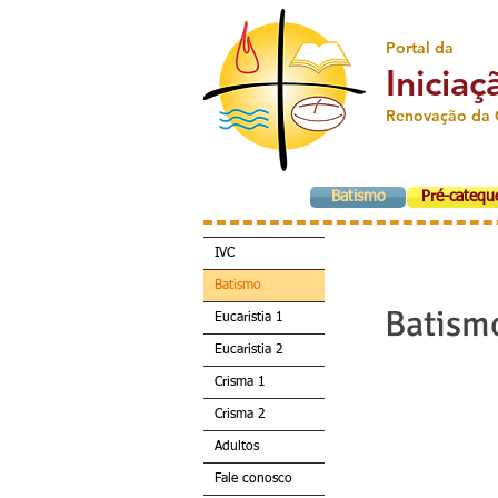
Portal da
Iniciaç
Renovação da 
Batismo
Pré-catequ
IVC
Batismo
Batism
Eucaristia 1
Eucaristia 2
Crisma 1
Crisma 2
Adultos
Fale conosco