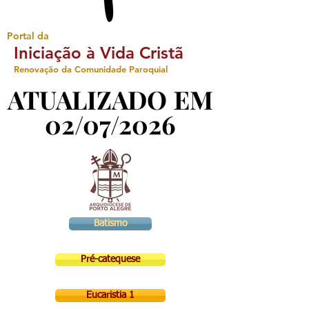
Portal da
Iniciação à Vida Cristã
Renovação da Comunidade Paroquial
ATUALIZADO EM
ATUALIZADO EM
02/07/2026
02/07/2026
Batismo
Pré-catequese
Eucaristia 1