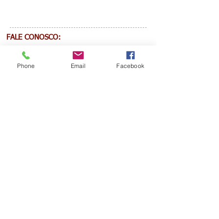
FALE CONOSCO:
E-mail:
ivc@arquipoa.org.br
Phone
Email
Facebook
APOIO: