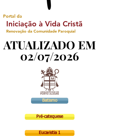
Portal da
Iniciação à Vida Cristã
Renovação da Comunidade Paroquial
ATUALIZADO EM
ATUALIZADO EM
02/07/2026
02/07/2026
Batismo
Pré-catequese
Eucaristia 1