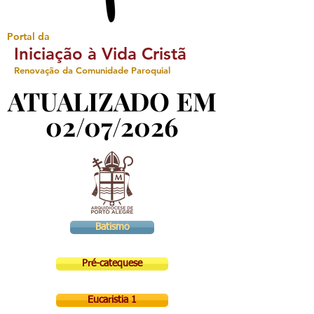
Portal da
Iniciação à Vida Cristã
Renovação da Comunidade Paroquial
ATUALIZADO EM
ATUALIZADO EM
02/07/2026
02/07/2026
Batismo
Pré-catequese
Eucaristia 1