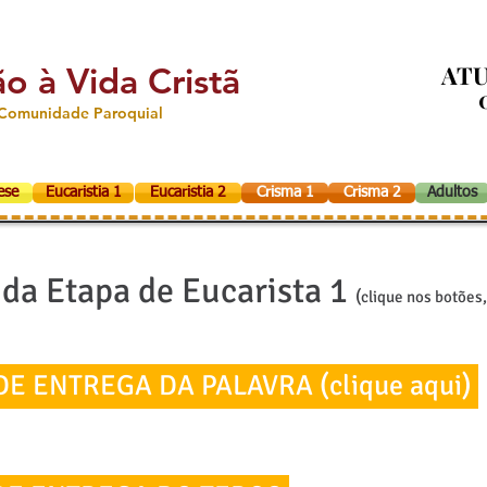
ão à Vida Cristã
ATU
ATU
Comunidade Paroquial
ese
Eucaristia 1
Eucaristia 2
Crisma 1
Crisma 2
Adultos
 da Etapa de Eucarista 1
(
clique nos botões
DE ENTREGA DA PALAVRA (clique aqui)