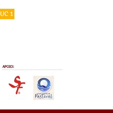
UC 1
APOIO: