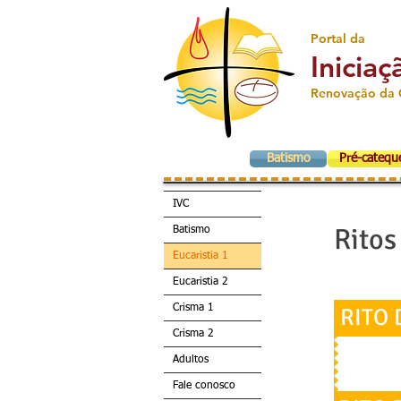
Portal da
Iniciaç
Renovação da 
Batismo
Pré-catequ
IVC
Ritos
Batismo
Eucaristia 1
Eucaristia 2
Crisma 1
RITO 
Crisma 2
Adultos
Fale conosco