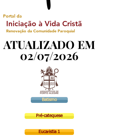
Portal da
Iniciação à Vida Cristã
Renovação da Comunidade Paroquial
ATUALIZADO EM
ATUALIZADO EM
02/07/2026
02/07/2026
Batismo
Pré-catequese
Eucaristia 1