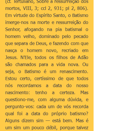
(cf. Tertuliano, Sobre a ressurreição dos 
mortos, VIII, 3; ccl 2, 931; pl 2, 806). 
Em virtude do Espírito Santo, o Batismo 
imerge-nos na morte e ressurreição do 
Senhor, afogando na pia batismal o 
homem velho, dominado pelo pecado 
que separa de Deus, e fazendo com que 
nasça o homem novo, recriado em 
Jesus. N’Ele, todos os filhos de Adão 
são chamados para a vida nova. Ou 
seja, o Batismo é um renascimento. 
Estou certo, certíssimo de que todos 
nós recordamos a data do nosso 
nascimento: tenho a certeza. Mas 
questiono-me, com alguma dúvida, e 
pergunto-vos: cada um de vós recorda 
qual foi a data do próprio batismo? 
Alguns dizem sim — está bem. Mas é 
um sim um pouco débil, porque talvez 