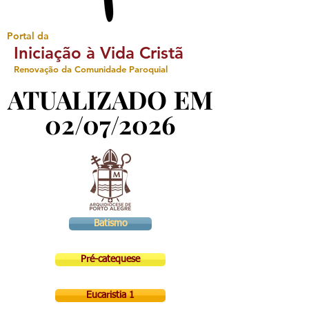
Portal da
Iniciação à Vida Cristã
Renovação da Comunidade Paroquial
ATUALIZADO EM
ATUALIZADO EM
02/07/2026
02/07/2026
Batismo
Pré-catequese
Eucaristia 1