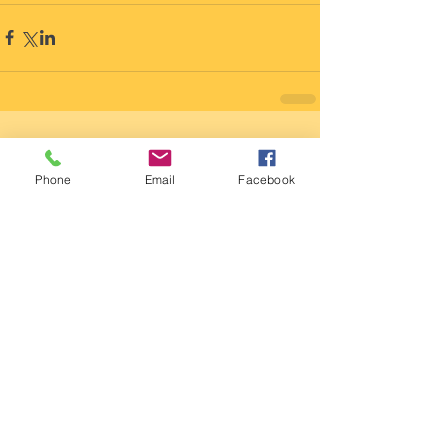
Comentários
Phone
Email
Facebook
Escreva um comentário
Últimas
postagens
IVC: 1600 catequistas
participam da II Jornada